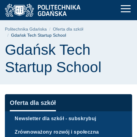
Gdańsk Tech Startup
Przejdź
Przejdź
Przejdź
do
do
do
menu
wyszukiwarki
treści
głównego
Ścieżka nawigacyjna
Politechnika Gdańska
Oferta dla szkół
Gdańsk Tech Startup School
Treść strony
Gdańsk Tech
Startup School
Nawigacja
Oferta dla szkół
Newsletter dla szkół - subskrybuj
Zrównoważony rozwój i społeczna