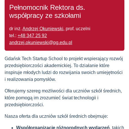
Pełnomocnik Rektora ds.
współpracy ze szkołami
dr inż.
Andrzej Okuniewski
, prof. uczelni
tel.:
+48 347 25 92
andrzej.okuniewski@pg.edu.pl
Gdańsk Tech Startup School to projekt wspierający rozwój
przedsiębiorczości akademickiej. To działanie które
inspiruje młodych ludzi do rozwijania swoich umiejętności
i realizowania pomysłów.
Oferujemy szereg możliwości dla uczniów szkół średnich,
które pomogą im zrozumieć świat technologii i
przedsiębiorczości.
Nasza oferta dla uczniów szkół średnich obejmuje:
Współorganizację różnorodnych wydarzeń
, takich